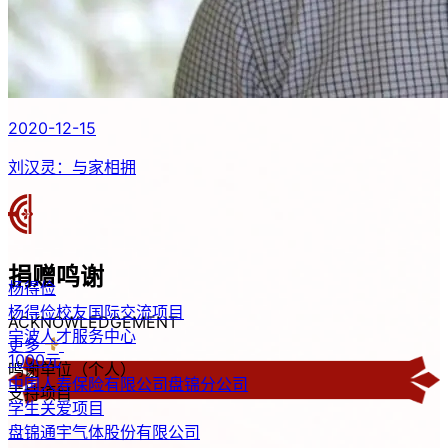
2020-12-15
刘汉灵：与家相拥
杨得俭
杨得俭校友国际交流项目
宁波人才服务中心
1000元
捐赠
鸣谢
中国人寿保险有限公司盘锦分公司
学生关爱项目
ACKNOWLEDGEMENT
​盘锦通宇气体股份有限公司
更多
吴丽君爱心助学金
鸣谢单位（个人）
辽宁鸿文教育管理有限公司
支持项目
本科生学术报告会
亿铖达（深圳）新材料有限公司