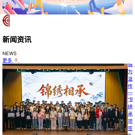
新闻
资讯
NEWS
更多
锦绣
为约
温暖
传承
——
“锦
绣相
承”
项目
签约