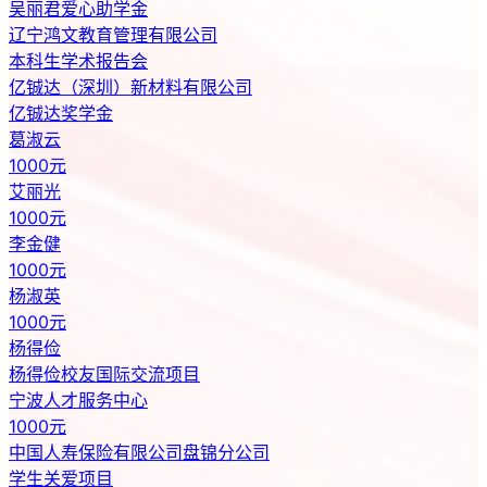
亿铖达奖学金
葛淑云
1000元
艾丽光
1000元
李金健
1000元
杨淑英
1000元
杨得俭
杨得俭校友国际交流项目
宁波人才服务中心
1000元
中国人寿保险有限公司盘锦分公司
学生关爱项目
​盘锦通宇气体股份有限公司
吴丽君爱心助学金
辽宁鸿文教育管理有限公司
本科生学术报告会