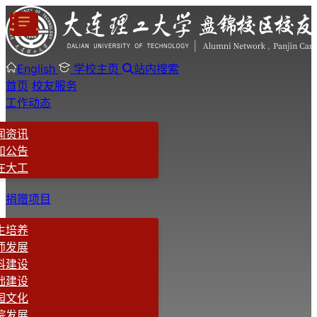
English
学校主页
站内搜索
首页
校友服务
工作动态
闻资讯
知公告
在大工
捐赠项目
生培养
师发展
科建设
础建设
园文化
院发展