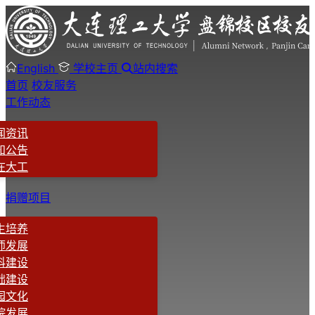
English
学校主页
站内搜索
首页
校友服务
工作动态
闻资讯
知公告
在大工
捐赠项目
生培养
师发展
科建设
础建设
园文化
院发展