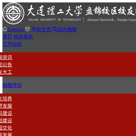
English
学校主页
站内搜索
首页
校友服务
工作动态
闻资讯
知公告
在大工
捐赠项目
生培养
师发展
科建设
础建设
园文化
院发展