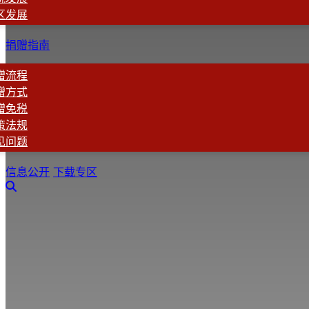
区发展
捐赠指南
赠流程
赠方式
赠免税
策法规
见问题
信息公开
下载专区